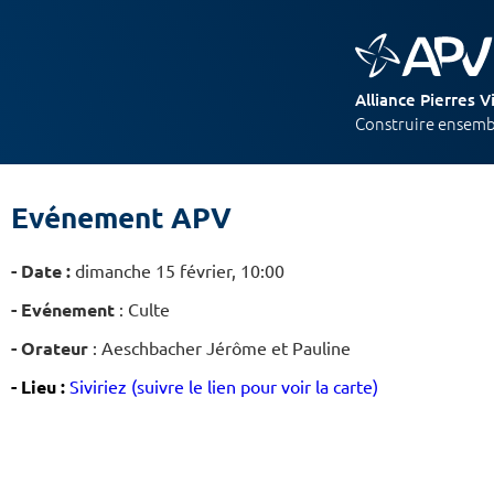
Alliance Pierres V
Construire ensembl
Evénement APV
- Date :
dimanche 15 février, 10:00
- Evénement
:
Culte
- Orateur
:
Aeschbacher Jérôme et Pauline
- Lieu :
Siviriez (suivre le lien pour voir la carte)