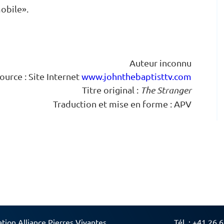
obile».
Auteur inconnu
ource : Site Internet
www.johnthebaptisttv.com
Titre original :
The Stranger
Traduction et mise en forme : APV
ation Alliance Pierres Vivantes
Tél. :
+41 26 6