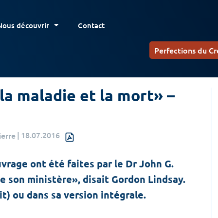
Nous découvrir
Contact
Perfections du Cr
la maladie et la mort» –
|
18.07.2016
ierre
rage ont été faites par le Dr John G.
de son ministère», disait Gordon Lindsay.
t) ou dans sa version intégrale.