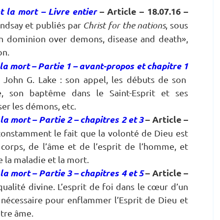
t la mort – Livre entier
– Article – 18.07.16
–
indsay et publiés par
Christ for the nations
, sous
 on dominion over demons, disease and death»,
on.
la mort – Partie 1 – avant-propos et chapitre 1
John G. Lake : son appel, les débuts de son
e, son baptême dans le Saint-Esprit et ses
ser les démons, etc.
la mort – Partie 2 – chapitres 2 et 3
– Article –
constamment le fait que la volonté de Dieu est
corps, de l’âme et de l’esprit de l’homme, et
 la maladie et la mort.
la mort – Partie 3 – chapitres 4 et 5
– Article –
ualité divine. L’esprit de foi dans le cœur d’un
nécessaire pour enflammer l’Esprit de Dieu et
otre âme.