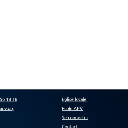
56 18 18
Eglise locale
apv.org
Ecole APV
Se connecter
Contact