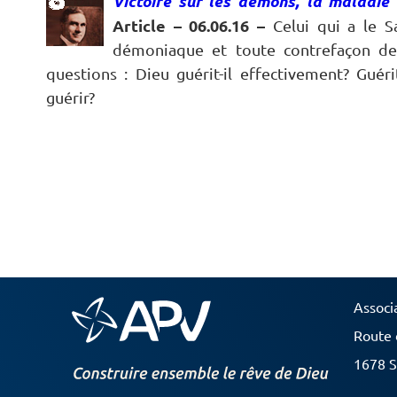
Victoire sur les démons, la maladie 
Article – 06.06.16
–
Celui qui a le S
démoniaque et toute contrefaçon de 
questions : Dieu guérit-il effectivement? Guérit
guérir?
Associ
Route 
1678 S