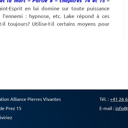
et la mort – Partie 8 – chapitres 14 et 15
–
aint-Esprit en lui domine sur toute puissance
l’ennemi : hypnose, etc. Lake répond à ces
-il toujours? Utilise-t-il certains moyens pour
ation Alliance Pierres Vivantes
Tél. :
+41 26 6
de Prez 15
E-mail :
info@
iviriez